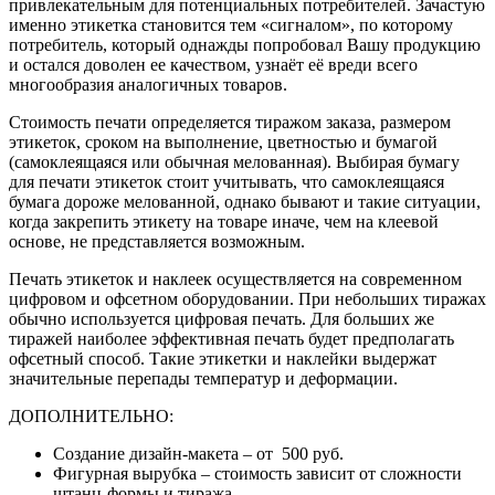
привлекательным для потенциальных потребителей. Зачастую
именно этикетка становится тем «сигналом», по которому
потребитель, который однажды попробовал Вашу продукцию
и остался доволен ее качеством, узнаёт её вреди всего
многообразия аналогичных товаров.
Стоимость печати определяется тиражом заказа, размером
этикеток, сроком на выполнение, цветностью и бумагой
(самоклеящаяся или обычная мелованная). Выбирая бумагу
для печати этикеток стоит учитывать, что самоклеящаяся
бумага дороже мелованной, однако бывают и такие ситуации,
когда закрепить этикету на товаре иначе, чем на клеевой
основе, не представляется возможным.
Печать этикеток и наклеек осуществляется на современном
цифровом и офсетном оборудовании. При небольших тиражах
обычно используется цифровая печать. Для больших же
тиражей наиболее эффективная печать будет предполагать
офсетный способ. Такие этикетки и наклейки выдержат
значительные перепады температур и деформации.
ДОПОЛНИТЕЛЬНО:
Создание дизайн-макета – от 500 руб.
Фигурная вырубка – стоимость зависит от сложности
штанц-формы и тиража